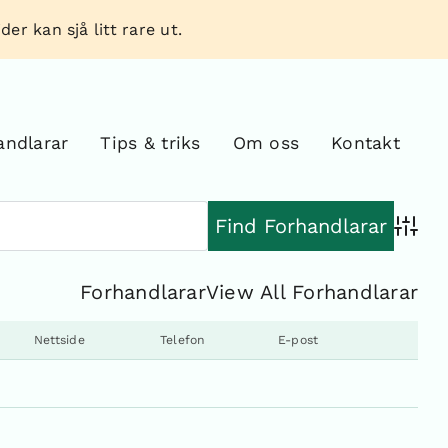
er kan sjå litt rare ut.
andlarar
Tips & triks
Om oss
Kontakt
Advan
Forhandlarar
View All Forhandlarar
Nettside
Telefon
E-post