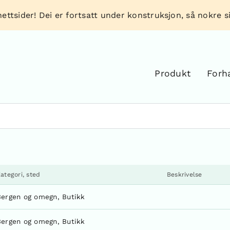
ettsider! Dei er fortsatt under konstruksjon, så nokre sid
Produkt
Forh
ategori, sted
Beskrivelse
Bergen og omegn
,
Butikk
Bergen og omegn
,
Butikk