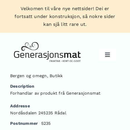
Skip
Velkomen til våre nye nettsider! Dei er
to
fortsatt under konstruksjon, så nokre sider
content
kan sjå litt rare ut.
Toggle
Navigati
Bergen og omegn
,
Butikk
Produkt
Description
Forhandlar av produkt frå Generasjonsmat
Forhandlarar
Addresse
Nordåsdalen 245235 Rådal
Tips & triks
Postnummer
5235