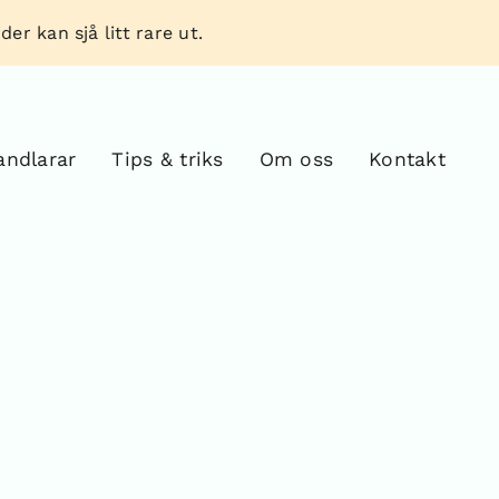
er kan sjå litt rare ut.
andlarar
Tips & triks
Om oss
Kontakt