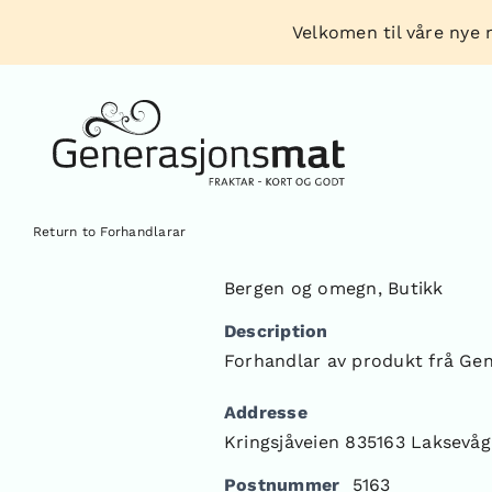
Skip
Velkomen til våre nye n
to
content
Return to Forhandlarar
Bergen og omegn
,
Butikk
Description
Forhandlar av produkt frå Ge
Addresse
Kringsjåveien 835163 Laksevåg
Postnummer
5163