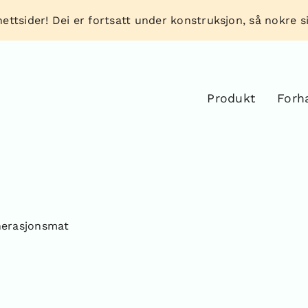
ettsider! Dei er fortsatt under konstruksjon, så nokre sid
Produkt
Forh
nerasjonsmat