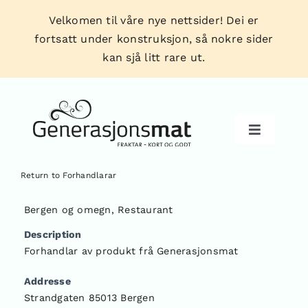
Skip
Velkomen til våre nye nettsider! Dei er
to
fortsatt under konstruksjon, så nokre sider
content
kan sjå litt rare ut.
Toggle
Navigati
Return to Forhandlarar
Produkt
Bergen og omegn
,
Restaurant
Description
Forhandlarar
Forhandlar av produkt frå Generasjonsmat
Addresse
Tips & triks
Strandgaten 85013 Bergen