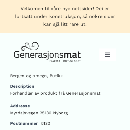
Skip
Velkomen til våre nye nettsider! Dei er
to
fortsatt under konstruksjon, så nokre sider
content
kan sjå litt rare ut.
Toggle
Navigati
Bergen og omegn
,
Butikk
Produkt
Description
Forhandlar av produkt frå Generasjonsmat
Forhandlarar
Addresse
Myrdalsvegen 25130 Nyborg
Tips & triks
Postnummer
5130