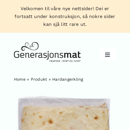
Skip
Velkomen til våre nye nettsider! Dei er
to
fortsatt under konstruksjon, så nokre sider
content
kan sjå litt rare ut.
Toggle
Navigati
Home
»
Produkt
»
Hardangerkling
Produkt
Forhandlarar
Tips & triks