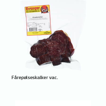
Fårepølseskalker vac.