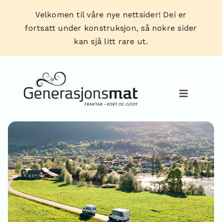
Skip
Velkomen til våre nye nettsider! Dei er
to
fortsatt under konstruksjon, så nokre sider
content
kan sjå litt rare ut.
Toggle
Navigati
Produkt
Forhandlarar
Tips & triks