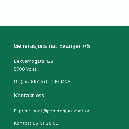
H
Generasjonsmat Evanger AS
Lekvemogata 12B
5700 Voss
Org.nr. 987 870 486 MVA
Kontakt oss
E-post:
post@generasjonsmat.no
Kontor:
56 51 35 00