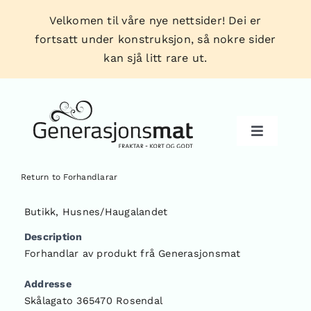
Skip
Velkomen til våre nye nettsider! Dei er
to
fortsatt under konstruksjon, så nokre sider
content
kan sjå litt rare ut.
Toggle
Navigati
Return to Forhandlarar
Produkt
Butikk
,
Husnes/Haugalandet
Description
Forhandlarar
Forhandlar av produkt frå Generasjonsmat
Addresse
Tips & triks
Skålagato 365470 Rosendal