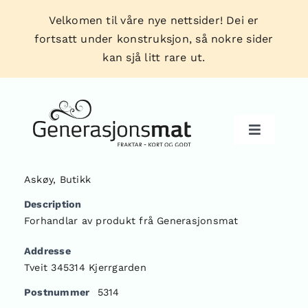
Skip
Velkomen til våre nye nettsider! Dei er
to
fortsatt under konstruksjon, så nokre sider
content
kan sjå litt rare ut.
Toggle
Navigati
Askøy
,
Butikk
Produkt
Description
Forhandlar av produkt frå Generasjonsmat
Forhandlarar
Addresse
Tveit 345314 Kjerrgarden
Tips & triks
Postnummer
5314