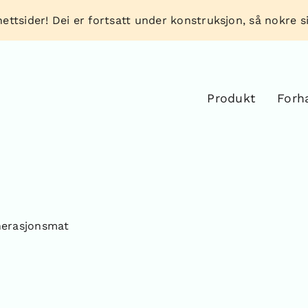
ettsider! Dei er fortsatt under konstruksjon, så nokre sid
Produkt
Forh
nerasjonsmat