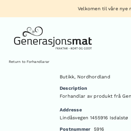
Skip
Velkomen til våre nye n
to
content
Return to Forhandlarar
Butikk
,
Nordhordland
Description
Forhandlar av produkt frå Ge
Addresse
Lindåsvegen 1455916 Isdalstø
Postnummer
5916