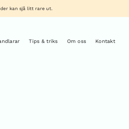
er kan sjå litt rare ut.
andlarar
Tips & triks
Om oss
Kontakt