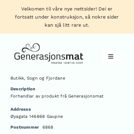
Skip
Velkomen til våre nye nettsider! Dei er
to
fortsatt under konstruksjon, så nokre sider
content
kan sjå litt rare ut.
Toggle
Navigati
Butikk
,
Sogn og Fjordane
Produkt
Description
Forhandlar av produkt frå Generasjonsmat
Forhandlarar
Addresse
Øyagata 146868 Gaupne
Tips & triks
Postnummer
6868