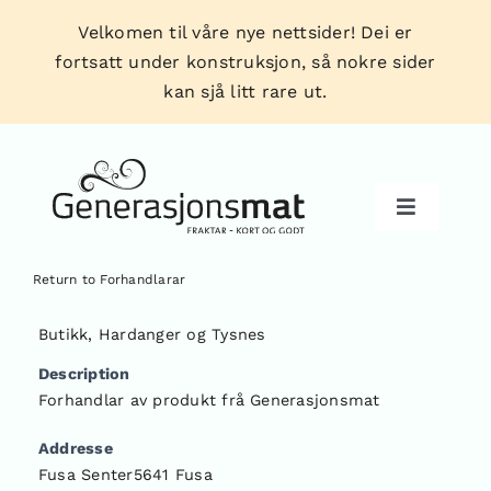
Skip
Velkomen til våre nye nettsider! Dei er
to
fortsatt under konstruksjon, så nokre sider
content
kan sjå litt rare ut.
Toggle
Navigati
Return to Forhandlarar
Produkt
Butikk
,
Hardanger og Tysnes
Description
Forhandlarar
Forhandlar av produkt frå Generasjonsmat
Addresse
Tips & triks
Fusa Senter5641 Fusa