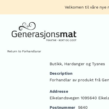
Skip
Velkomen til våre nye n
to
content
Return to Forhandlarar
Butikk
,
Hardanger og Tysnes
Description
Forhandlar av produkt frå Ge
Addresse
Eikelandsvegen 1095640 Eikel
Postnummer
5640