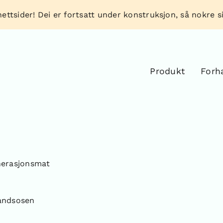
ettsider! Dei er fortsatt under konstruksjon, så nokre sid
Produkt
Forh
nerasjonsmat
andsosen