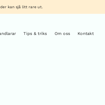
er kan sjå litt rare ut.
andlarar
Tips & triks
Om oss
Kontakt