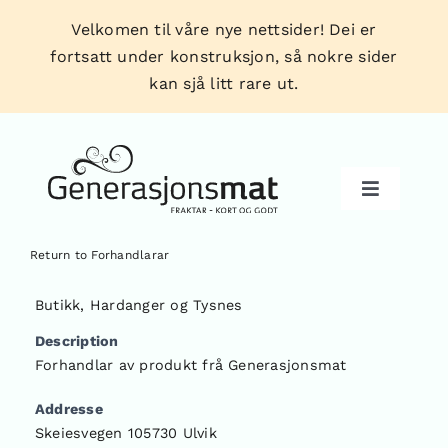
Skip
Velkomen til våre nye nettsider! Dei er
to
fortsatt under konstruksjon, så nokre sider
content
kan sjå litt rare ut.
Toggle
Navigati
Return to Forhandlarar
Produkt
Butikk
,
Hardanger og Tysnes
Description
Forhandlarar
Forhandlar av produkt frå Generasjonsmat
Addresse
Tips & triks
Skeiesvegen 105730 Ulvik