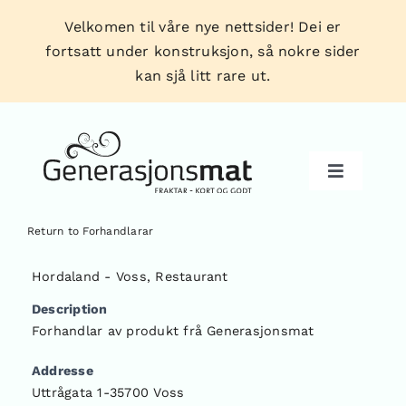
Skip
Velkomen til våre nye nettsider! Dei er
to
fortsatt under konstruksjon, så nokre sider
content
kan sjå litt rare ut.
Toggle
Navigati
Return to Forhandlarar
Produkt
Hordaland - Voss
,
Restaurant
Description
Forhandlarar
Forhandlar av produkt frå Generasjonsmat
Addresse
Tips & triks
Uttrågata 1-35700 Voss