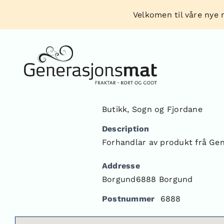
Skip
Velkomen til våre nye n
to
content
Butikk
,
Sogn og Fjordane
Description
Forhandlar av produkt frå Ge
Addresse
Borgund6888 Borgund
Postnummer
6888