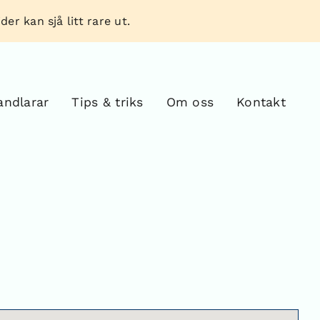
er kan sjå litt rare ut.
andlarar
Tips & triks
Om oss
Kontakt