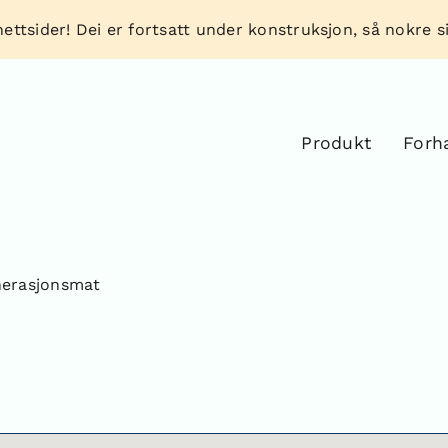
ettsider! Dei er fortsatt under konstruksjon, så nokre sid
Produkt
Forh
nerasjonsmat