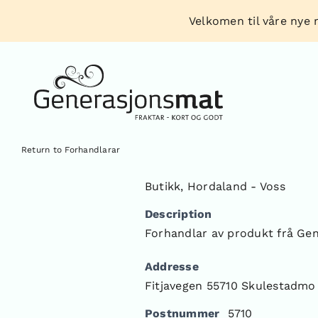
Skip
Velkomen til våre nye n
to
content
Return to Forhandlarar
Butikk
,
Hordaland - Voss
Description
Forhandlar av produkt frå Ge
Addresse
Fitjavegen 55710 Skulestadmo
Postnummer
5710