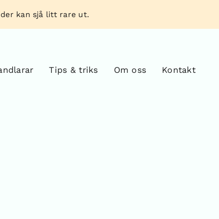
er kan sjå litt rare ut.
andlarar
Tips & triks
Om oss
Kontakt