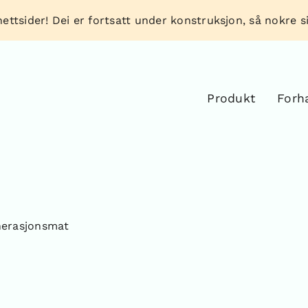
ettsider! Dei er fortsatt under konstruksjon, så nokre sid
Produkt
Forh
nerasjonsmat