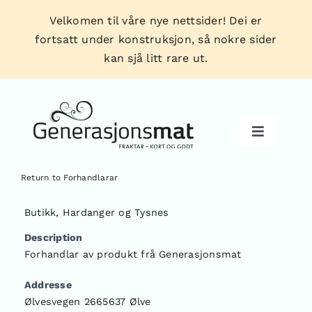
Skip
Velkomen til våre nye nettsider! Dei er
to
fortsatt under konstruksjon, så nokre sider
content
kan sjå litt rare ut.
Toggle
Navigati
Return to Forhandlarar
Produkt
Butikk
,
Hardanger og Tysnes
Description
Forhandlarar
Forhandlar av produkt frå Generasjonsmat
Addresse
Tips & triks
Ølvesvegen 2665637 Ølve