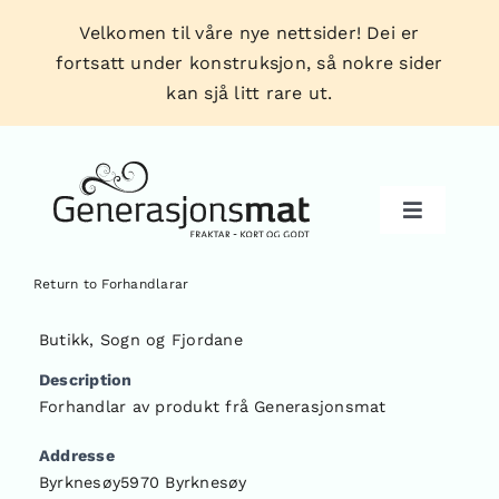
Skip
Velkomen til våre nye nettsider! Dei er
to
fortsatt under konstruksjon, så nokre sider
content
kan sjå litt rare ut.
Toggle
Navigati
Return to Forhandlarar
Produkt
Butikk
,
Sogn og Fjordane
Description
Forhandlarar
Forhandlar av produkt frå Generasjonsmat
Addresse
Tips & triks
Byrknesøy5970 Byrknesøy