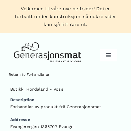
Skip
Velkomen til våre nye nettsider! Dei er
to
fortsatt under konstruksjon, så nokre sider
content
kan sjå litt rare ut.
Toggle
Navigati
Return to Forhandlarar
Produkt
Butikk
,
Hordaland - Voss
Description
Forhandlarar
Forhandlar av produkt frå Generasjonsmat
Addresse
Tips & triks
Evangervegen 1365707 Evanger