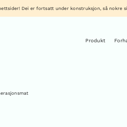
ettsider! Dei er fortsatt under konstruksjon, så nokre sid
Produkt
Forh
nerasjonsmat