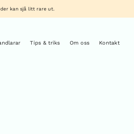
er kan sjå litt rare ut.
andlarar
Tips & triks
Om oss
Kontakt