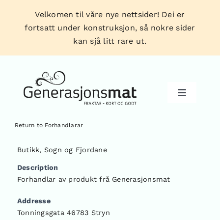
Skip
Velkomen til våre nye nettsider! Dei er
to
fortsatt under konstruksjon, så nokre sider
content
kan sjå litt rare ut.
Toggle
Navigati
Return to Forhandlarar
Produkt
Butikk
,
Sogn og Fjordane
Description
Forhandlarar
Forhandlar av produkt frå Generasjonsmat
Addresse
Tips & triks
Tonningsgata 46783 Stryn