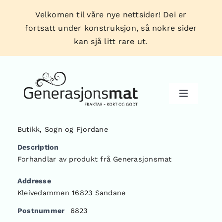
Skip
Velkomen til våre nye nettsider! Dei er
to
fortsatt under konstruksjon, så nokre sider
content
kan sjå litt rare ut.
Toggle
Navigati
Butikk
,
Sogn og Fjordane
Produkt
Description
Forhandlar av produkt frå Generasjonsmat
Forhandlarar
Addresse
Kleivedammen 16823 Sandane
Tips & triks
Postnummer
6823