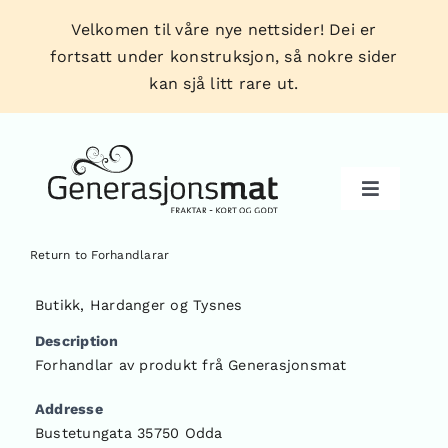
Skip
Velkomen til våre nye nettsider! Dei er
to
fortsatt under konstruksjon, så nokre sider
content
kan sjå litt rare ut.
Toggle
Navigati
Return to Forhandlarar
Produkt
Butikk
,
Hardanger og Tysnes
Description
Forhandlarar
Forhandlar av produkt frå Generasjonsmat
Addresse
Tips & triks
Bustetungata 35750 Odda